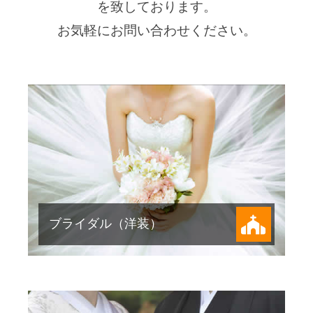
ったイメージに変身します。
を致しております。
お気軽にお問い合わせください。
HOT PEPPER Beauty で見る
白無垢、色打掛、黒い振袖は同格です
ので、挙式にも披露宴にも着られる装
いです。 日本髪以外にも、洋風のア
レンジヘアも素敵です。
ブライダル（洋装）
HOT PEPPER Beauty で見る