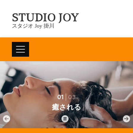
Skip
STUDIO JOY
to
content
スタジオ Joy 掛川
01
|
03
癒
さ
れ
る